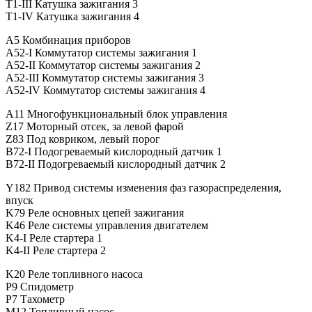
T1-III Катушка зажигания 3
T1-IV Катушка зажигания 4
A5 Комбинация приборов
A52-I Коммутатор системы зажигания 1
A52-II Коммутатор системы зажигания 2
A52-III Коммутатор системы зажигания 3
A52-IV Коммутатор системы зажигания 4
A11 Многофункциональный блок управления
Z17 Моторный отсек, за левой фарой
Z83 Под ковриком, левый порог
B72-I Подогреваемый кислородный датчик 1
B72-II Подогреваемый кислородный датчик 2
Y182 Привод системы изменения фаз газораспределения,
впуск
K79 Реле основных цепей зажигания
K46 Реле системы управления двигателем
K4-I Реле стартера 1
K4-II Реле стартера 2
K20 Реле топливного насоса
P9 Спидометр
P7 Тахометр
M12 Топливный насос