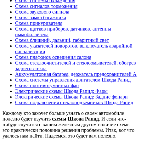
Схема системы охлаждения
Схема сигналов торможения
Схема звукового сигнала
Схема замка багажника
Схема прикуривателя
Схема щитков приборов, датчиков, антенны
иммобилайзера
Схема ближний, дальний, габаритный свет
Схема указателей поворотов, выключатель аварийной
сигнализации
Схема плафонов освещения салона
Схема стеклоочистителей и стеклоомывателей, обогрев
заднего стекла
Аккумуляторная батарея, держатель предохранителей А
Схема системы управления двигателем Шкода Рапид
Схема противотуманных фар
Электрические схемы Шкода Рапид: Фары
Электрические схемы Шкода Рапид: Задние фонари
Схема подключения стеклоподъемников Шкода Рапид
Каждому кто захочет больше узнать о своем автомобиле
полезно будет изучить
схемы Шкода Рапид
. И если что-
нибудь случится с вашим железным другом наличие схемы
это практически половина решения проблемы. Итак, вот что
удалось нам найти. Надеемся, это будет вам полезно.